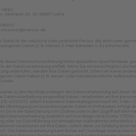
 wpps -
, Weimarer Str. 141, 99867 Gotha
1408000
ael.moecker@mennor.de
e Stelle ist die natürliche oder juristische Person, die allein oder 
zogenen Daten (z. B. Namen, E-Mail-Adressen o. Ä.) entscheidet.
r
lb dieser Datenschutzerklärung keine speziellere Speicherdauer g
für die Datenverarbeitung entfällt. Wenn Sie ein berechtigtes Lösch
ung widerrufen, werden Ihre Daten gelöscht, sofern wir keine anderen
nen Daten haben (z. B. steuer- oder handelsrechtliche Aufbewahrung
 Gründe.
nweise zu den Rechtsgrundlagen der Datenverarbeitung auf dieser W
die Datenverarbeitung eingewilligt haben, verarbeiten wir Ihre perso
s. 2 lit. a DSGVO, sofern besondere Datenkategorien nach Art. 9 Abs. 
n die Übertragung personenbezogener Daten in Drittstaaten erfolgt di
 Sie in die Speicherung von Cookies oder in den Zugriff auf Informatio
die Datenverarbeitung zusätzlich auf Grundlage von § 25 Abs. 1 TTDSG. 
ng oder zur Durchführung vorvertraglicher Maßnahmen erforderlich, vera
eren verarbeiten wir Ihre Daten, sofern diese zur Erfüllung einer rec
SGVO. Die Datenverarbeitung kann ferner auf Grundlage unseres berechti
zelfall einschlägigen Rechtsgrundlagen wird in den folgenden Absätze