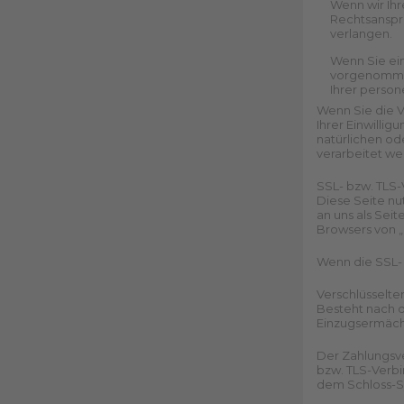
Wenn wir Ih
Rechtsanspr
verlangen.
Wenn Sie ei
vorgenommen
Ihrer perso
Wenn Sie die V
Ihrer Einwill
natürlichen od
verarbeitet we
SSL- bzw. TLS-
Diese Seite nu
an uns als Sei
Browsers von „h
Wenn die SSL- 
Verschlüsselte
Besteht nach d
Einzugsermächt
Der Zahlungsve
bzw. TLS-Verbi
dem Schloss-Sy