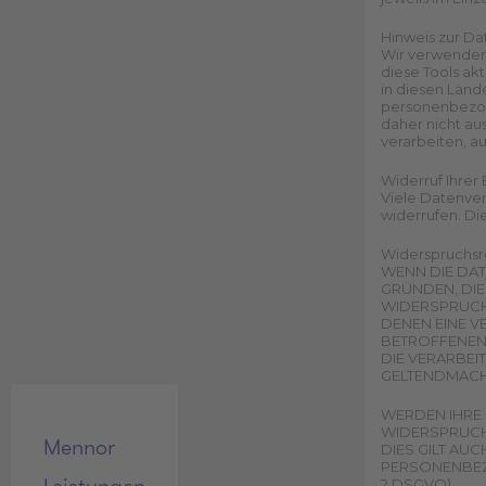
Hinweis zur Da
Wir verwenden 
diese Tools ak
in diesen Länd
personenbezog
daher nicht a
verarbeiten, a
Widerruf Ihrer
Viele Datenvera
widerrufen. Di
Widerspruchsr
WENN DIE DAT
GRÜNDEN, DIE
WIDERSPRUCH 
DENEN EINE V
BETROFFENEN
DIE VERARBEI
GELTENDMACH
WERDEN IHRE 
WIDERSPRUCH
Mennor
DIES GILT AU
PERSONENBEZ
2 DSGVO).