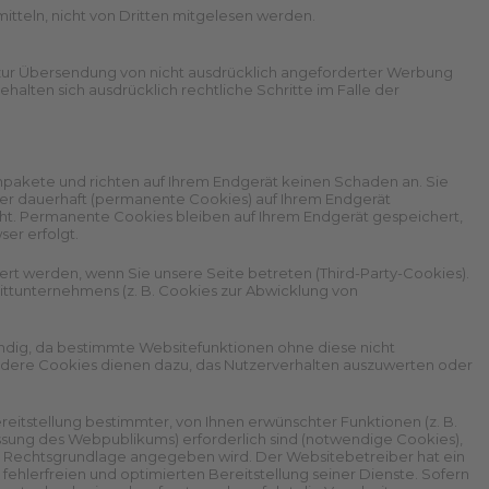
itteln, nicht von Dritten mitgelesen werden.
zur Übersendung von nicht ausdrücklich angeforderter Werbung
halten sich ausdrücklich rechtliche Schritte im Falle der
npakete und richten auf Ihrem Endgerät keinen Schaden an. Sie
er dauerhaft (permanente Cookies) auf Ihrem Endgerät
ht. Permanente Cookies bleiben auf Ihrem Endgerät gespeichert,
er erfolgt.
rt werden, wenn Sie unsere Seite betreten (Third-Party-Cookies).
ittunternehmens (z. B. Cookies zur Abwicklung von
ndig, da bestimmte Websitefunktionen ohne diese nicht
Andere Cookies dienen dazu, das Nutzerverhalten auszuwerten oder
eitstellung bestimmter, von Ihnen erwünschter Funktionen (z. B.
essung des Webpublikums) erforderlich sind (notwendige Cookies),
ere Rechtsgrundlage angegeben wird. Der Websitebetreiber hat ein
ehlerfreien und optimierten Bereitstellung seiner Dienste. Sofern