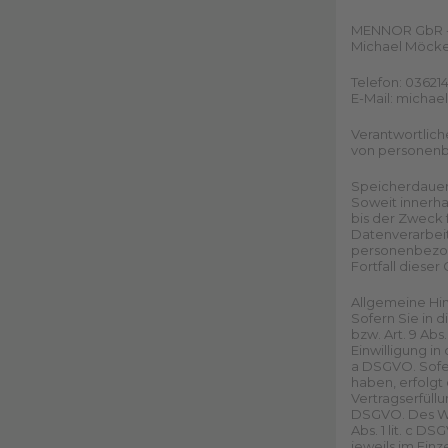
MENNOR GbR -
Michael Möcker
Telefon: 0362
E-Mail: mich
Verantwortlich
von personenbe
Speicherdaue
Soweit innerha
bis der Zweck 
Datenverarbeit
personenbezoge
Fortfall dieser
Allgemeine Hi
Sofern Sie in 
bzw. Art. 9 Ab
Einwilligung i
a DSGVO. Sofern
haben, erfolgt 
Vertragserfüllu
DSGVO. Des Weit
Abs. 1 lit. c D
jeweils im Ein