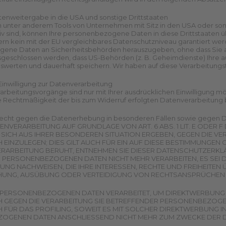
tenweitergabe in die USA und sonstige Drittstaaten
unter anderem Tools von Unternehmen mit Sitz in den USA oder sonst
tiv sind, können Ihre personenbezogene Daten in diese Drittstaaten ü
ern kein mit der EU vergleichbares Datenschutzniveau garantiert we
ene Daten an Sicherheitsbehörden herauszugeben, ohne dass Sie als
usgeschlossen werden, dass US-Behörden (z. B. Geheimdienste) Ihre
uswerten und dauerhaft speichern. Wir haben auf diese Verarbeitungst
 Einwilligung zur Datenverarbeitung
rbeitungsvorgänge sind nur mit Ihrer ausdrücklichen Einwilligung mögl
e Rechtmäßigkeit der bis zum Widerruf erfolgten Datenverarbeitung 
echt gegen die Datenerhebung in besonderen Fällen sowie gegen D
ENVERARBEITUNG AUF GRUNDLAGE VON ART. 6 ABS. 1 LIT. E ODER F
 SICH AUS IHRER BESONDEREN SITUATION ERGEBEN, GEGEN DIE 
EINZULEGEN; DIES GILT AUCH FÜR EIN AUF DIESE BESTIMMUNGEN G
ERARBEITUNG BERUHT, ENTNEHMEN SIE DIESER DATENSCHUTZERKL
 PERSONENBEZOGENEN DATEN NICHT MEHR VERARBEITEN, ES SEI
TUNG NACHWEISEN, DIE IHRE INTERESSEN, RECHTE UND FREIHEITEN
UNG, AUSÜBUNG ODER VERTEIDIGUNG VON RECHTSANSPRÜCHEN (WI
PERSONENBEZOGENEN DATEN VERARBEITET, UM DIREKTWERBUNG ZU
 GEGEN DIE VERARBEITUNG SIE BETREFFENDER PERSONENBEZOGE
CH FÜR DAS PROFILING, SOWEIT ES MIT SOLCHER DIREKTWERBUNG 
OGENEN DATEN ANSCHLIESSEND NICHT MEHR ZUM ZWECKE DER DI