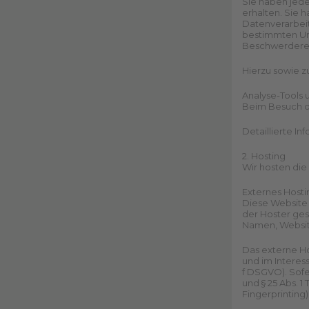
Sie haben jede
erhalten. Sie 
Datenverarbeit
bestimmten Um
Beschwerderec
Hierzu sowie z
Analyse-Tools u
Beim Besuch di
Detaillierte I
2. Hosting
Wir hosten die
Externes Hosti
Diese Website 
der Hoster ges
Namen, Website
Das externe Ho
und im Interess
f DSGVO). Sofe
und § 25 Abs. 
Fingerprinting)