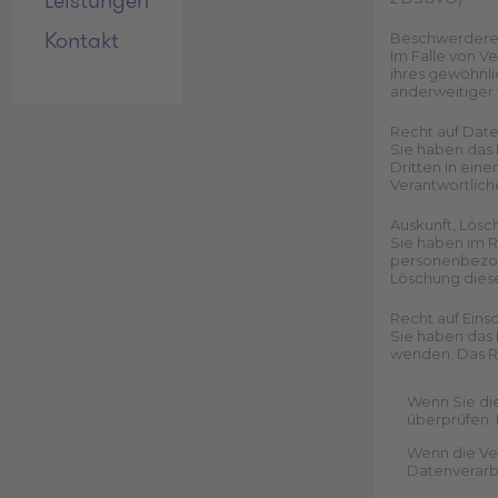
Leistungen
Kontakt
Beschwerde­rec
Im Falle von V
ihres gewöhnli
anderweitiger 
Recht auf Date
Sie haben das R
Dritten in ein
Verantwortliche
Auskunft, Lösc
Sie haben im R
personenbezog
Löschung dies
Recht auf Eins
Sie haben das 
wenden. Das Re
Wenn Sie die
überprüfen. 
Wenn die Ve
Datenverarb