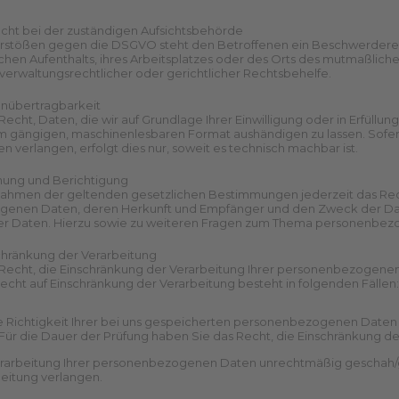
ht bei der zuständigen Aufsichts­behörde
erstößen gegen die DSGVO steht den Betroffenen ein Beschwerderech
chen Aufenthalts, ihres Arbeitsplatzes oder des Orts des mutmaßli
verwaltungsrechtlicher oder gerichtlicher Rechtsbehelfe.
n­übertrag­barkeit
echt, Daten, die wir auf Grundlage Ihrer Einwilligung oder in Erfüllun
em gängigen, maschinenlesbaren Format aushändigen zu lassen. Sofe
n verlangen, erfolgt dies nur, soweit es technisch machbar ist.
hung und Berichtigung
ahmen der geltenden gesetzlichen Bestimmungen jederzeit das Rech
enen Daten, deren Herkunft und Empfänger und den Zweck der Daten
er Daten. Hierzu sowie zu weiteren Fragen zum Thema personenbezo
chränkung der Verarbeitung
Recht, die Einschränkung der Verarbeitung Ihrer personenbezogenen 
cht auf Einschränkung der Verarbeitung besteht in folgenden Fällen:
 Richtigkeit Ihrer bei uns gespeicherten personenbezogenen Daten be
Für die Dauer der Prüfung haben Sie das Recht, die Einschränkung 
rarbeitung Ihrer personenbezogenen Daten unrechtmäßig geschah/ge
eitung verlangen.