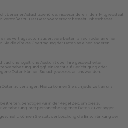
t bei einer Aufsichtsbehörde, insbesondere in dem Mitgliedstaat
chen Verstoßes zu. Das Beschwerderecht besteht unbeschadet
g eines Vertrags automatisiert verarbeiten, an sich oder an einen
rn Sie die direkte Übertragung der Daten an einen anderen
t auf unentgeltliche Auskunft über Ihre gespeicherten
verarbeitung und ggf. ein Recht auf Berichtigung oder
gene Daten können Sie sich jederzeit an uns wenden.
Daten zu verlangen. Hierzu können Sie sich jederzeit an uns
streiten, benötigen wir in der Regel Zeit, um dies zu
der Verarbeitung Ihrer personenbezogenen Daten zu verlangen.
schieht, können Sie statt der Löschung die Einschränkung der