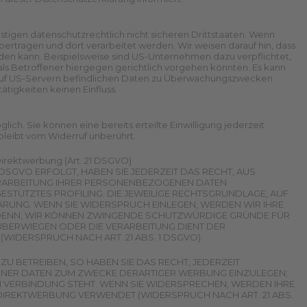
igen datenschutzrechtlich nicht sicheren Drittstaaten. Wenn
bertragen und dort verarbeitet werden. Wir weisen darauf hin, dass
rden kann. Beispielsweise sind US-Unternehmen dazu verpflichtet,
 Betroffener hiergegen gerichtlich vorgehen könnten. Es kann
 auf US-Servern befindlichen Daten zu Überwachungszwecken
ätigkeiten keinen Einfluss.
ich. Sie können eine bereits erteilte Einwilligung jederzeit
bleibt vom Widerruf unberührt.
irektwerbung (Art. 21 DSGVO)
 DSGVO ERFOLGT, HABEN SIE JEDERZEIT DAS RECHT, AUS
VERARBEITUNG IHRER PERSONENBEZOGENEN DATEN
ESTÜTZTES PROFILING. DIE JEWEILIGE RECHTSGRUNDLAGE, AUF
ÄRUNG. WENN SIE WIDERSPRUCH EINLEGEN, WERDEN WIR IHRE
 DENN, WIR KÖNNEN ZWINGENDE SCHUTZWÜRDIGE GRÜNDE FÜR
 ÜBERWIEGEN ODER DIE VERARBEITUNG DIENT DER
DERSPRUCH NACH ART. 21 ABS. 1 DSGVO).
 BETREIBEN, SO HABEN SIE DAS RECHT, JEDERZEIT
NER DATEN ZUM ZWECKE DERARTIGER WERBUNG EINZULEGEN;
IN VERBINDUNG STEHT. WENN SIE WIDERSPRECHEN, WERDEN IHRE
REKTWERBUNG VERWENDET (WIDERSPRUCH NACH ART. 21 ABS.