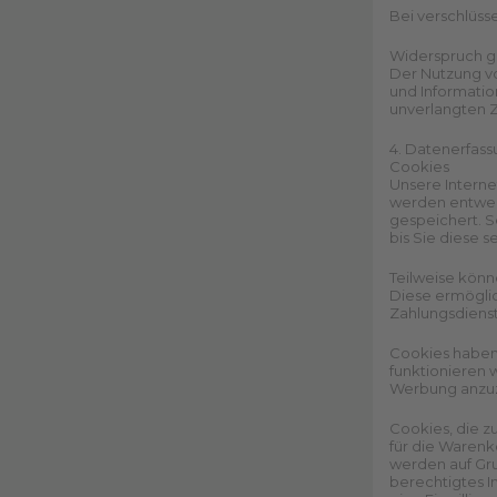
Bei verschlüss
Widerspruch g
Der Nutzung v
und Informatio
unverlangten 
4. Datenerfass
Cookies
Unsere Interne
werden entwed
gespeichert. S
bis Sie diese 
Teilweise könn
Diese ermöglic
Zahlungsdienst
Cookies haben 
funktionieren 
Werbung anzu
Cookies, die z
für die Warenk
werden auf Gru
berechtigtes I