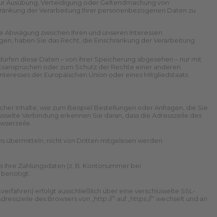
zur Ausübung, Verteidigung oder Geltendmachung von
chränkung der Verarbeitung Ihrer personenbezogenen Daten zu
ne Abwägung zwischen Ihren und unseren Interessen
en, haben Sie das Recht, die Einschränkung der Verarbeitung
ürfen diese Daten – von ihrer Speicherung abgesehen – nur mit
htsansprüchen oder zum Schutz der Rechte einer anderen
 Interesses der Europäischen Union oder eines Mitgliedstaats
her Inhalte, wie zum Beispiel Bestellungen oder Anfragen, die Sie
lüsselte Verbindung erkennen Sie daran, dass die Adresszeile des
owserzeile.
uns übermitteln, nicht von Dritten mitgelesen werden.
ns Ihre Zahlungsdaten (z. B. Kontonummer bei
benötigt.
erfahren) erfolgt ausschließlich über eine verschlüsselte SSL-
esszeile des Browsers von „http://“ auf „https://“ wechselt und an