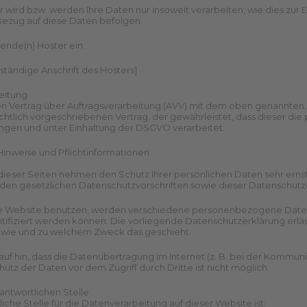
 wird bzw. werden Ihre Daten nur insoweit verarbeiten, wie dies zur Er
Bezug auf diese Daten befolgen.
gende(n) Hoster ein:
ständige Anschrift des Hosters]
eitung
n Vertrag über Auftragsverarbeitung (AVV) mit dem oben genannten A
htlich vorgeschriebenen Vertrag, der gewährleistet, dass dieser 
ngen und unter Einhaltung der DSGVO verarbeitet.
Hinweise und Pflicht­informationen
dieser Seiten nehmen den Schutz Ihrer persönlichen Daten sehr ern
en gesetzlichen Datenschutzvorschriften sowie dieser Datenschutz
e Website benutzen, werden verschiedene personenbezogene Daten
ntifiziert werden können. Die vorliegende Datenschutzerklärung erläu
, wie und zu welchem Zweck das geschieht.
auf hin, dass die Datenübertragung im Internet (z. B. bei der Kommuni
utz der Daten vor dem Zugriff durch Dritte ist nicht möglich.
rantwortlichen Stelle
iche Stelle für die Datenverarbeitung auf dieser Website ist: