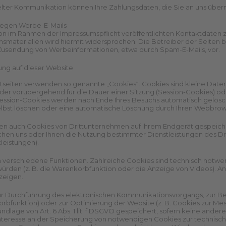
elter Kommunikation können Ihre Zahlungsdaten, die Sie an uns überm
egen Werbe-E-Mails
on im Rahmen der Impressumspflicht veröffentlichten Kontaktdaten 
nsmaterialien wird hiermit widersprochen. Die Betreiber der Seiten be
Zusendung von Werbeinformationen, etwa durch Spam-E-Mails, vor.
ung auf dieser Website
tseiten verwenden so genannte „Cookies“. Cookies sind kleine Date
er vorübergehend für die Dauer einer Sitzung (Session-Cookies) od
ession-Cookies werden nach Ende Ihres Besuchs automatisch gelösc
selbst löschen oder eine automatische Löschung durch Ihren Webbrows
en auch Cookies von Drittunternehmen auf Ihrem Endgerät gespeiche
hen uns oder Ihnen die Nutzung bestimmter Dienstleistungen des Dr
leistungen).
verschiedene Funktionen. Zahlreiche Cookies sind technisch notwe
würden (z. B. die Warenkorbfunktion oder die Anzeige von Videos). 
zeigen.
ur Durchführung des elektronischen Kommunikationsvorgangs, zur Ber
orbfunktion) oder zur Optimierung der Website (z. B. Cookies zur M
ndlage von Art. 6 Abs. 1 lit. f DSGVO gespeichert, sofern keine and
nteresse an der Speicherung von notwendigen Cookies zur technisch f