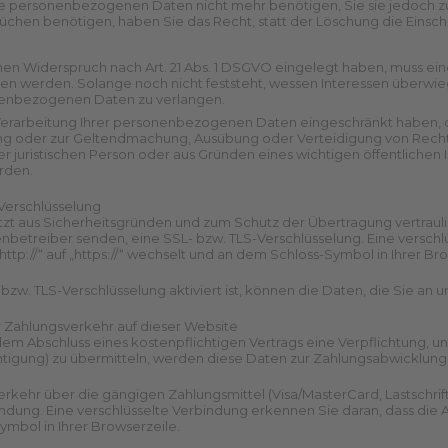
re personenbezogenen Daten nicht mehr benötigen, Sie sie jedoch 
üchen benötigen, haben Sie das Recht, statt der Löschung die Eins
nen Widerspruch nach Art. 21 Abs. 1 DSGVO eingelegt haben, muss ei
 werden. Solange noch nicht feststeht, wessen Interessen überwieg
nenbezogenen Daten zu verlangen.
erarbeitung Ihrer personenbezogenen Daten eingeschränkt haben, d
igung oder zur Geltendmachung, Ausübung oder Verteidigung von Rec
er juristischen Person oder aus Gründen eines wichtigen öffentlichen
rden.
Verschlüsselung
tzt aus Sicherheitsgründen und zum Schutz der Übertragung vertraulic
tenbetreiber senden, eine SSL- bzw. TLS-Verschlüsselung. Eine versch
ttp://“ auf „https://“ wechselt und an dem Schloss-Symbol in Ihrer Br
bzw. TLS-Verschlüsselung aktiviert ist, können die Daten, die Sie an 
r Zahlungsverkehr auf dieser Website
em Abschluss eines kostenpflichtigen Vertrags eine Verpflichtung, u
igung) zu übermitteln, werden diese Daten zur Zahlungsabwicklung 
rkehr über die gängigen Zahlungsmittel (Visa/MasterCard, Lastschriftv
ndung. Eine verschlüsselte Verbindung erkennen Sie daran, dass die Adr
mbol in Ihrer Browserzeile.