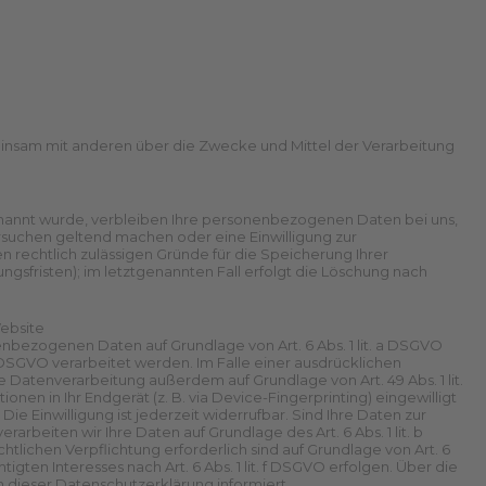
gemeinsam mit anderen über die Zwecke und Mittel der Verarbeitung
enannt wurde, verbleiben Ihre personenbezogenen Daten bei uns,
ersuchen geltend machen oder eine Einwilligung zur
 rechtlich zulässigen Gründe für die Speicherung Ihrer
sfristen); im letztgenannten Fall erfolgt die Löschung nach
ebsite
nenbezogenen Daten auf Grundlage von Art. 6 Abs. 1 lit. a DSGVO
1 DSGVO verarbeitet werden. Im Falle einer ausdrücklichen
e Datenverarbeitung außerdem auf Grundlage von Art. 49 Abs. 1 lit.
nen in Ihr Endgerät (z. B. via Device-Fingerprinting) eingewilligt
Die Einwilligung ist jederzeit widerrufbar. Sind Ihre Daten zur
rbeiten wir Ihre Daten auf Grundlage des Art. 6 Abs. 1 lit. b
htlichen Verpflichtung erforderlich sind auf Grundlage von Art. 6
gten Interesses nach Art. 6 Abs. 1 lit. f DSGVO erfolgen. Über die
n dieser Datenschutzerklärung informiert.