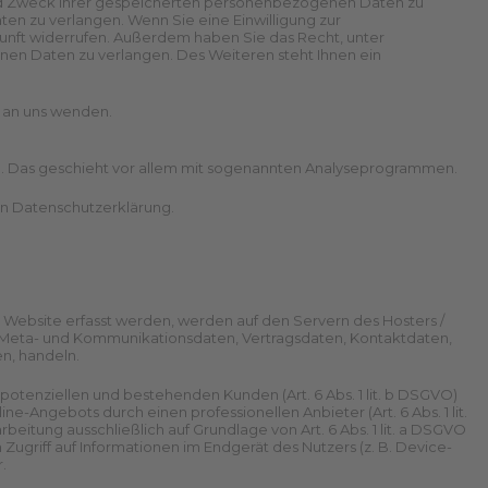
 und Zweck Ihrer gespeicherten personenbezogenen Daten zu
en zu verlangen. Wenn Sie eine Einwilligung zur
ukunft widerrufen. Außerdem haben Sie das Recht, unter
en Daten zu verlangen. Des Weiteren steht Ihnen ein
 an uns wenden.
en. Das geschieht vor allem mit sogenannten Analyseprogrammen.
en Datenschutzerklärung.
Website erfasst werden, werden auf den Servern des Hosters /
n, Meta- und Kommunikationsdaten, Vertragsdaten, Kontaktdaten,
n, handeln.
otenziellen und bestehenden Kunden (Art. 6 Abs. 1 lit. b DSGVO)
ne-Angebots durch einen professionellen Anbieter (Art. 6 Abs. 1 lit.
eitung ausschließlich auf Grundlage von Art. 6 Abs. 1 lit. a DSGVO
Zugriff auf Informationen im Endgerät des Nutzers (z. B. Device-
.