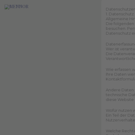
Datenschutz­e
1. Datenschutz 
Allgemeine Hi
Die folgenden 
besuchen. Pers
Datenschutz e
Datenerfassung
Wer ist verant
Die Datenverar
Verantwortlich
Wie erfassen w
Ihre Daten wer
Kontaktformul
Andere Daten w
technische Dat
diese Website 
Wofür nutzen w
Ein Teil der D
Nutzerverhalt
Welche Rechte