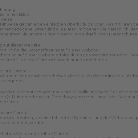
rklärung
auf einen Blick
nweise
Hinweise geben einen einfachen Überblick darüber, was mit Ihren 
onenbezogene Daten sind alle Daten, mit denen Sie persönlich iden
ntnehmen Sie unserer unter diesem Text aufgeführten Datenschutzer
 auf dieser Website
wortlich für die Datenerfassung auf dieser Website?
beitung auf dieser Website erfolgt durch den Websitebetreiber. De
en Stelle“ in dieser Datenschutzerklärung entnehmen.
ir Ihre Daten?
den zum einen dadurch erhoben, dass Sie uns diese mitteilen. Hierbei 
ar eingeben.
erden automatisch oder nach Ihrer Einwilligung beim Besuch der Web
en (z. B. Internetbrowser, Betriebssystem oder Uhrzeit des Seitenaufr
betreten.
ir Ihre Daten?
aten wird erhoben, um eine fehlerfreie Bereitstellung der Website zu
ens verwendet werden.
 haben Sie bezüglich Ihrer Daten?