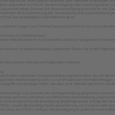
rzeit das Recht, unentgeltlich Auskunft über Herkunft, Empfänger
haben außerdem ein Recht, die Berichtigung oder Löschung dieser Dat
ung erteilt haben, können Sie diese Einwilligung jederzeit für die Z
ständen die Einschränkung der Verarbeitung Ihrer personenbezogen
ht bei der zuständigen Aufsichtsbehörde zu.
u weiteren Fragen zum Thema Datenschutz können Sie sich jederzeit
nd Tools von Dritt­anbietern
eser Website kann Ihr Surf-Verhalten statistisch ausgewertet werd
nformationen zu diesen Analyseprogrammen finden Sie in der folgend
 Inhalte unserer Website bei folgendem Anbieter:
ng
wird extern gehostet. Die personenbezogenen Daten, die auf dieser 
peichert. Hierbei kann es sich v. a. um IP-Adressen, Kontaktanfrage
zugriffe und sonstige Daten, die über eine Website generiert werde
sting erfolgt zum Zwecke der Vertragserfüllung gegenüber unseren p
e einer sicheren, schnellen und effizienten Bereitstellung unseres Onli
rn eine entsprechende Einwilligung abgefragt wurde, erfolgt die Verarb
1 TTDSG, soweit die Einwilligung die Speicherung von Cookies oder den 
 im Sinne des TTDSG umfasst. Die Einwilligung ist jederzeit widerrufbar