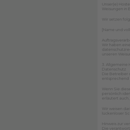
Unser(e) Hoster
Weisungen in 
Wir setzen fol
[Name und voll
Auftragsverarb
Wir haben eine
datenschutzrec
unseren Weisu
3. Allgemeine 
Datenschutz
Die Betreiber 
entsprechend d
Wenn Sie dies
persönlich ide
erläutert auch
Wir weisen dar
lückenloser Sch
Hinweis zur ve
Die verantwortl